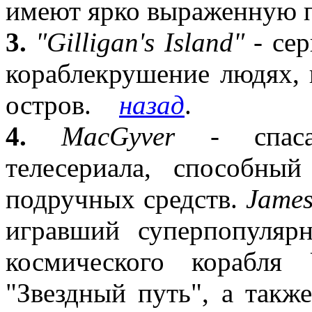
имеют ярко выраженную
3.
"Gilligan's Island"
- сер
кораблекрушение людях,
остров.
назад
.
4.
MacGyver
- спасате
телесериала, способны
подручных средств.
Jame
игравший суперпопуляр
космического корабля 
"Звездный путь", а такж